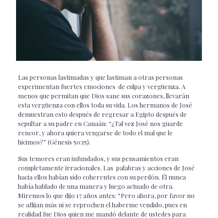
Las personas lastimadas y que lastiman a otras personas
experimentan fuertes emociones de culpa y vergüenza. A
menos que permitan que Dios sane sus corazones, llevarán
esta vergüenza con ellos toda su vida. Los hermanos de José
demuestran esto después de regresar a Egipto después de
sepultar a su padre en Canaán: “¿Tal vez José nos guarde
rencor, y ahora quiera vengarse de todo el mal que le
hicimos?” (Génesis 50:15).
Sus temores eran infundados, y sus pensamientos eran
completamente irracionales. Las palabras y acciones de José
hacia ellos habían sido coherentes con su perdón. Él nunca
había hablado de una manera y luego actuado de otra.
Miremos lo que dijo 17 años antes: “Pero ahora, por favor no
se aflijan más ni se reprochen el haberme vendido, pues en
realidad fue Dios quien me mandó delante de ustedes para