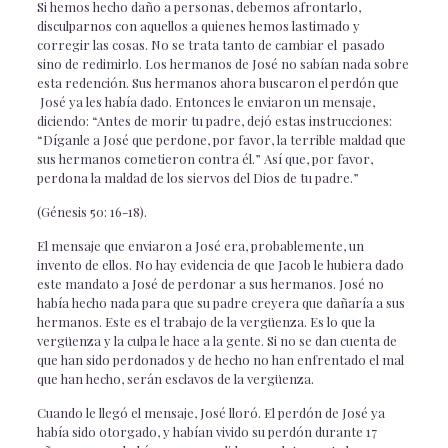
Si hemos hecho daño a personas, debemos afrontarlo,
disculparnos con aquellos a quienes hemos lastimado y
corregir las cosas. No se trata tanto de cambiar el pasado
sino de redimirlo. Los hermanos de José no sabían nada sobre
esta redención. Sus hermanos ahora buscaron el perdón que
José ya les había dado. Entonces le enviaron un mensaje,
diciendo: “Antes de morir tu padre, dejó estas instrucciones:
“Díganle a José que perdone, por favor, la terrible maldad que
sus hermanos cometieron contra él.” Así que, por favor,
perdona la maldad de los siervos del Dios de tu padre.”
(Génesis 50: 16-18).
El mensaje que enviaron a José era, probablemente, un
invento de ellos. No hay evidencia de que Jacob le hubiera dado
este mandato a José de perdonar a sus hermanos. José no
había hecho nada para que su padre creyera que dañaría a sus
hermanos. Este es el trabajo de la vergüenza. Es lo que la
vergüenza y la culpa le hace a la gente. Si no se dan cuenta de
que han sido perdonados y de hecho no han enfrentado el mal
que han hecho, serán esclavos de la vergüenza.
Cuando le llegó el mensaje, José lloró. El perdón de José ya
había sido otorgado, y habían vivido su perdón durante 17